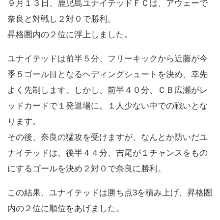
９月１３日、鹿児島ユナイテッドＦＣは、アウェーで
奈良と対戦し２対０で勝利。
昇格圏内の２位に浮上しました。
ユナイテッドは前半５分、フリーキックから近藤が今
季５ゴール目となるヘディングシュートを決め、幸先
よく先制します。しかし、前半４０分、ＣＢ広瀬がレ
ッドカードで１発退場に。１人少ない中での戦いとな
ります。
その後、奈良の猛攻を受けますが、なんとか防いだユ
ナイテッドは、後半４４分、吉尾が１チャンスをもの
にするゴールを決め２対０で奈良に勝利。
この結果、ユナイテッドは勝ち点3を積み上げ、昇格圏
内の２位に順位をあげました。