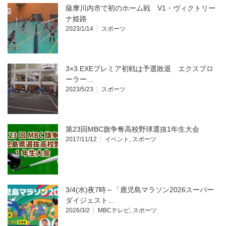
薩摩川内市で初のホーム戦 V1・ヴィクトリー
ナ姫路
2023/1/14
スポーツ
3×3.EXEプレミア初戦は予選敗退 エクスプロ
ーラー…
2023/5/23
スポーツ
第23回MBC旗争奪高校野球選抜1年生大会
2017/11/12
イベント
,
スポーツ
3/4(水)夜7時～「鹿児島マラソン2026スーパー
ダイジェスト…
2026/3/2
MBCテレビ
,
スポーツ