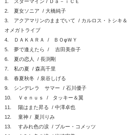
1. スターマイン / Ｄａ－ｉＣＥ
2. 夏女ソニア / 大橋純子
3. アクアマリンのままでいて / カルロス・トシキ＆
オメガトライブ
4. ＤＡＫＡＲＡ / ＢＯφＷＹ
5. 夢で逢えたら / 吉田美奈子
6. 夏の恋人 / 長渕剛
7. 私の夏 / 森高千里
8. 春夏秋冬 / 泉谷しげる
9. シンデレラ サマー / 石川優子
10. Ｖｅｎｕｓ / タッキー＆翼
11. 陽はまた昇る / 中澤卓也
12. 童神 / 夏川りみ
13. すみれ色の涙 / ブルー・コメッツ