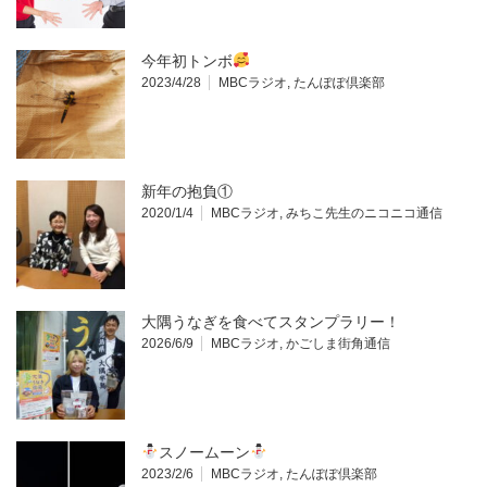
今年初トンボ
2023/4/28
MBCラジオ
,
たんぽぽ倶楽部
新年の抱負①
2020/1/4
MBCラジオ
,
みちこ先生のニコニコ通信
大隅うなぎを食べてスタンプラリー！
2026/6/9
MBCラジオ
,
かごしま街角通信
スノームーン
2023/2/6
MBCラジオ
,
たんぽぽ倶楽部