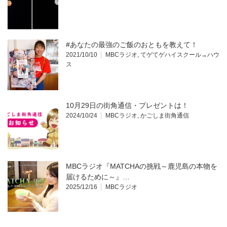
#あなたの最強のご飯のおともを教えて！
2021/10/10
MBCラジオ
,
てゲてゲハイスクール→ハウ
ス
10月29日の街角通信・プレゼントは！
2024/10/24
MBCラジオ
,
かごしま街角通信
MBCラジオ『MATCHAの挑戦～鹿児島の本物を
届けるために～』…
2025/12/16
MBCラジオ