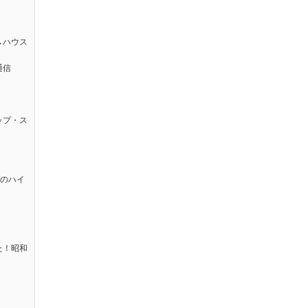
→ハウス
通信
ップ・ス
太のハイ
た！昭和