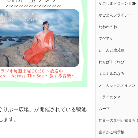
かごしまドローンTRIP
かごよんフライデー
たわわのわ
てゲてゲ
どーんと鹿児島
わんぱくてれび
キニナルみなみ
ノーカットホテイソン
ミライのタネ
ムーブ
島 ぐりぶー広場」が開催されている鴨池
します。
世界一の九州が始まる
宝☆かご掲示板