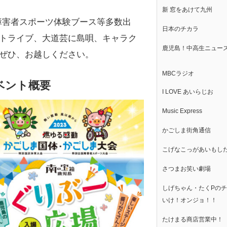
新 窓をあけて九州
障害者スポーツ体験ブース等多数出
日本のチカラ
トライブ、大道芸に島唄、キャラク
鹿児島！中高生ニュー
ぜひ、お越しください。
MBCラジオ
ベント概要
I LOVE あいらじお
Music Express
かごしま街角通信
こげなこっがあいもし
さつまお笑い劇場
しげちゃん・たくPの
いけ！オンジョ！！
たけまる商店営業中！