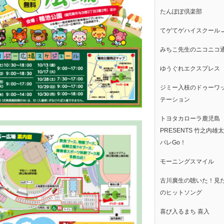
たんぽぽ倶楽部
てゲてゲハイスクール
みちこ先生のニコニコ
ゆうぐれエクスプレス
ジミー入枝のドゥーワ
テーション
トヨタカローラ鹿児島
PRESENTS 竹之内雄
パレGo！
モーニングスマイル
古川廣生の聴いた！見
のヒットソング
喜び入るまち 喜入