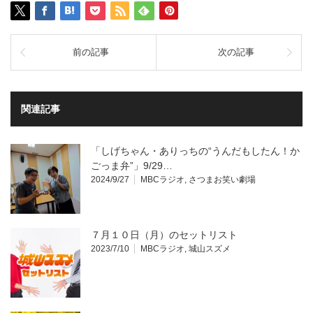
前の記事
次の記事
関連記事
「しげちゃん・ありっちの“うんだもしたん！か
ごっま弁”」9/29…
2024/9/27
MBCラジオ
,
さつまお笑い劇場
７月１０日（月）のセットリスト
2023/7/10
MBCラジオ
,
城山スズメ