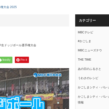
大会 2025
カテゴリー
MBCテレビ
#かごしま
学生ドッジボール選手権大会
MBCニューズナウ
THE TIME
feedly
Pin it
あの日のふるさと
うわさのレシピ
かごしまシティ・パレ
かごしまシティ・パレ
情報