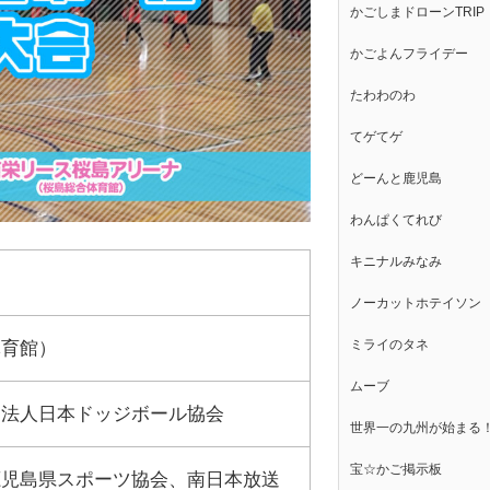
かごしまドローンTRIP
かごよんフライデー
たわわのわ
てゲてゲ
どーんと鹿児島
わんぱくてれび
キニナルみなみ
ノーカットホテイソン
ミライのタネ
体育館）
ムーブ
団法人日本ドッジボール協会
世界一の九州が始まる
宝☆かご掲示板
鹿児島県スポーツ協会、南日本放送