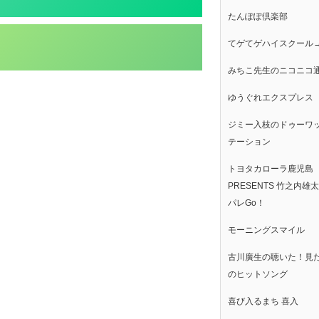
たんぽぽ倶楽部
てゲてゲハイスクール
みちこ先生のニコニコ
ゆうぐれエクスプレス
ジミー入枝のドゥーワ
テーション
トヨタカローラ鹿児島
PRESENTS 竹之内雄
パレGo！
モーニングスマイル
古川廣生の聴いた！見
のヒットソング
喜び入るまち 喜入