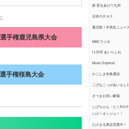
新 窓をあけて九州
日本のチカラ
た
鹿児島！中高生ニュー
ル選手権鹿児島県大会
MBCラジオ
I LOVE あいらじお
Music Express
ル選手権桜島大会
かごしま街角通信
こげなこっがあいもし
さつまお笑い劇場
しげちゃん・たくPの
いけ！オンジョ！！
たけまる商店営業中！