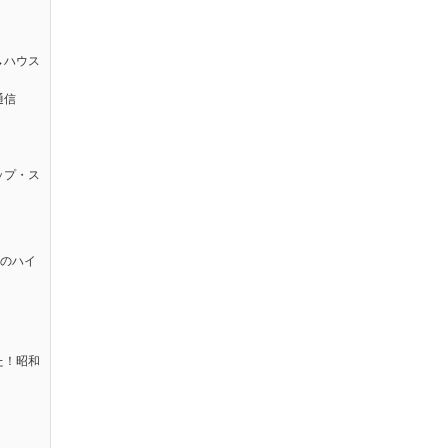
→ハウス
通信
ップ・ス
太のハイ
た！昭和