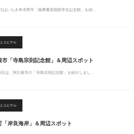
3日はいちき串木野市「薩摩藩英国留学生記念館」を紹…
とユピテル
久根市「寺島宗則記念館」＆周辺スポット
15日は、阿久根市の「寺島宗則記念館」を紹介しまし…
とユピテル
付町「岸良海岸」＆周辺スポット