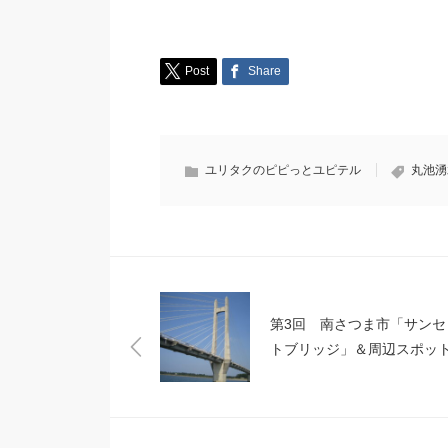
Post
Share
ユリタクのピピっとユピテル
丸池湧
第3回 南さつま市「サンセ
トブリッジ」＆周辺スポッ