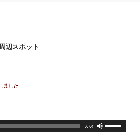
＆周辺スポット
しました
。
ボ
00:00
リ