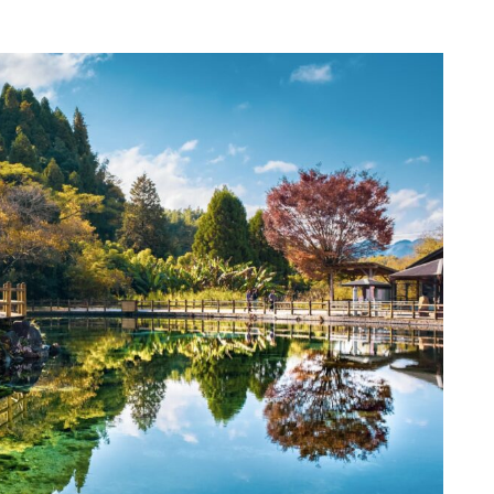
ュ
ー
ム
調
節
に
は
上
下
矢
印
キ
ー
を