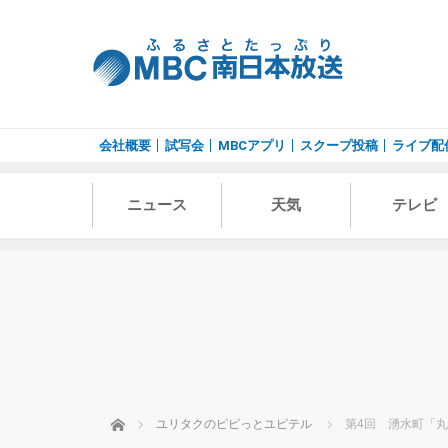
会社概要
試写会
MBCアプリ
スクープ投稿
ライブ配
ニュース
天気
テレビ
ホーム
ユリタクのピピっとユピテル
第4回 湧水町「