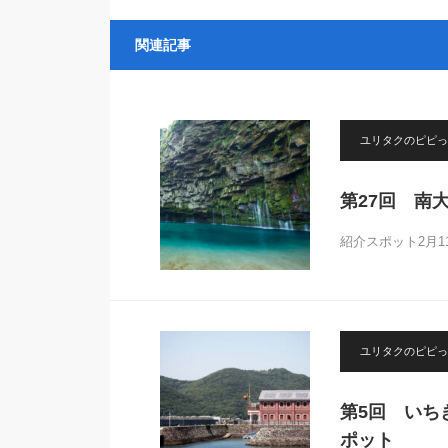
関連記事
ユリタクのピピっ
第27回 南
紹介スポット2月
ユリタクのピピっ
第5回 いち
ポット