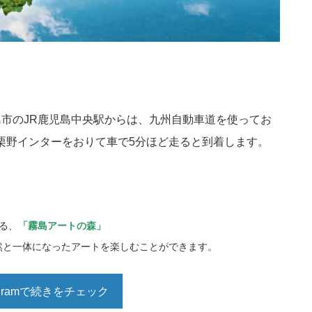
使
っ
て
く
だ
島市のJR鹿児島中央駅からは、九州自動車道を使ってお
さ
栗野インターをおりて車で5分ほど走ると到着します。
い。
る、
「霧島アートの森」
然と一体になったアートを楽しむことができます。
tagramで続きをチェック