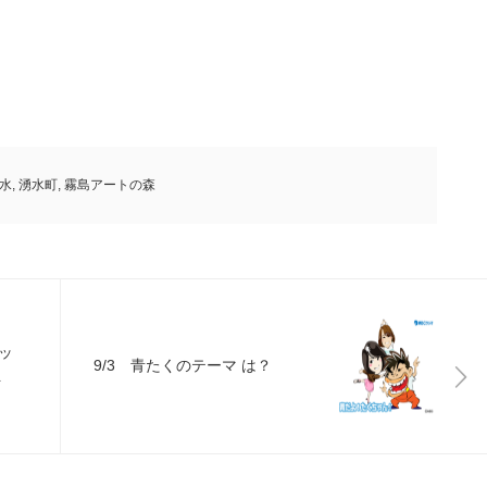
水
,
湧水町
,
霧島アートの森
ッ
9/3 青たくのテーマ は？
ト