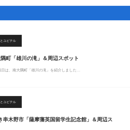
とユピテル
大隅町「雄川の滝」＆周辺スポット
11日は、南大隅町「雄川の滝」を紹介しました…
とユピテル
き串木野市「薩摩藩英国留学生記念館」＆周辺ス