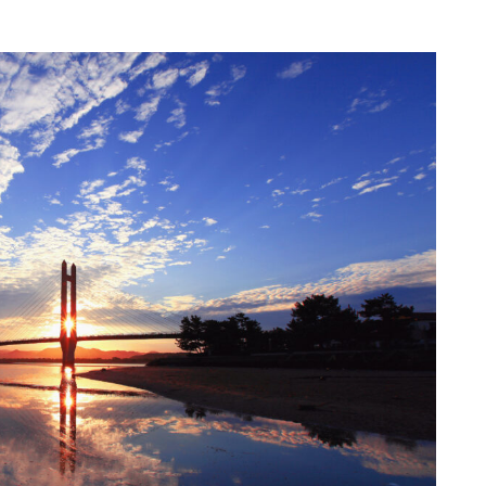
ュ
ー
ム
調
節
に
は
上
下
矢
印
キ
ー
を