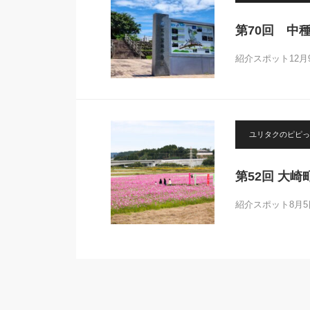
第70回 中
紹介スポット12
ユリタクのピピっ
第52回 大
紹介スポット8月