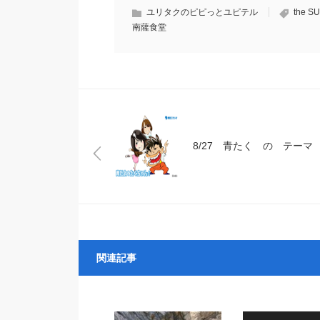
ユリタクのピピっとユピテル
the S
南薩食堂
8/27 青たく の テーマ
関連記事