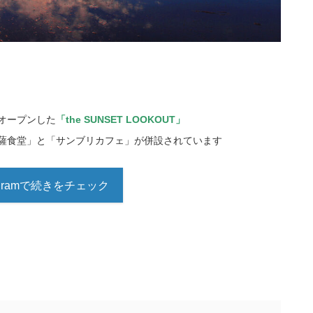
使
っ
て
く
だ
オープンした
「the SUNSET LOOKOUT」
さ
薩食堂」と「サンブリカフェ」が併設されています
い。
tagramで続きをチェック