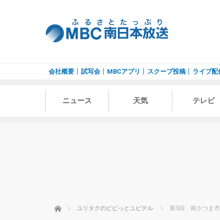
会社概要
試写会
MBCアプリ
スクープ投稿
ライブ配
ニュース
天気
テレビ
ホーム
ユリタクのピピっとユピテル
第3回 南さつま