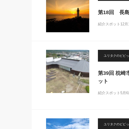
第18回 長
紹介スポット12
ユリタクのピピっ
第39回 枕
ット
紹介スポット5月
ユリタクのピピっ