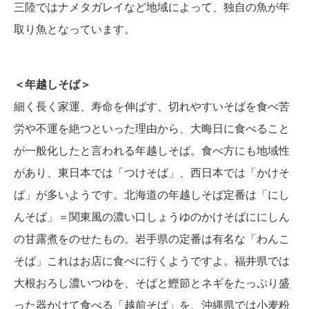
三陸ではナメタガレイなど地域によって、独自の魚が年
取り魚となっています。
＜年越しそば＞
細く長く家運、寿命を伸ばす、切れやすいそばを食べ苦
労や不運を絶つといった理由から、大晦日に食べること
が一般化したと言われる年越しそば。食べ方にも地域性
があり、東日本では「つけそば」、西日本では「かけそ
ば」が多いようです。北海道の年越しそば定番は「にし
んそば」＝関東風の濃い口しょうゆのかけそばににしん
の甘露煮をのせたもの。岩手県の定番は有名な「わんこ
そば」これはお店に食べに行くようですよ。福井県では
大根おろし濃いつゆを、そばと鰹節とネギをたっぷり盛
った器かけて食べる「越前そば」を、沖縄県では小麦粉