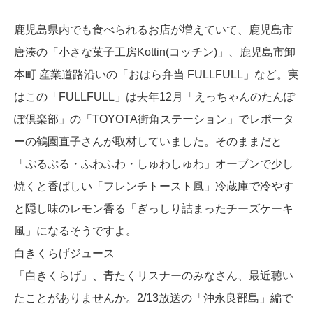
鹿児島県内でも食べられるお店が増えていて、鹿児島市
唐湊の「小さな菓子工房Kottin(コッチン)」、鹿児島市卸
本町 産業道路沿いの「おはら弁当 FULLFULL」など。実
はこの「FULLFULL」は去年12月「えっちゃんのたんぽ
ぽ倶楽部」の「TOYOTA街角ステーション」でレポータ
ーの鶴園直子さんが取材していました。そのままだと
「ぷるぷる・ふわふわ・しゅわしゅわ」オーブンで少し
焼くと香ばしい「フレンチトースト風」冷蔵庫で冷やす
と隠し味のレモン香る「ぎっしり詰まったチーズケーキ
風」になるそうですよ。
白きくらげジュース
「白きくらげ」、青たくリスナーのみなさん、最近聴い
たことがありませんか。2/13放送の「沖永良部島」編で