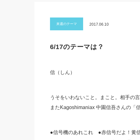
来週のテーマ
2017.06.10
6/17のテーマは？
信（しん）
うそをいわないこと。まこと。相手の言
またKagoshimaniax 中園信吾さん
●信号機のあれこれ ●赤信号だよ！黄