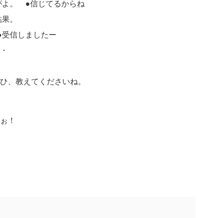
がよ。 ●信じてるからね
結果。
●受信しましたー
・
ひ、教えてくださいね。
ぉ！