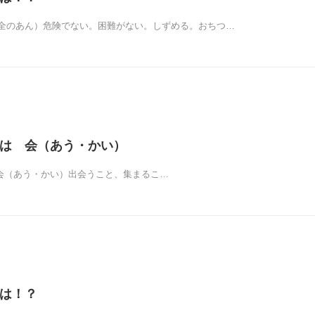
全のあん）危険でない。困難がない。しずめる。おちつ…
ーマは 会（あう・かい）
!?会（あう・かい）出会うこと、集まるこ…
マは！？