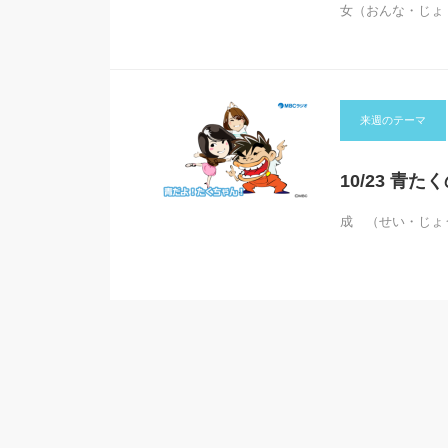
女（おんな・じょ
来週のテーマ
10/23 青
成 （せい・じょ