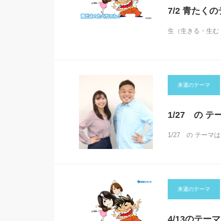
7/2 青たく
生（生きる・生む
来週のテーマ
1/27 の テ
1/27 の テー
来週のテーマ
4/13のテー