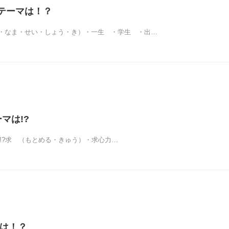
のテーマは！？
・なま・せい・しょう・き）・一生 ・学生 ・出…
ーマは!?
マは!?求 （もとめる・きゅう）・求心力…
マは！？