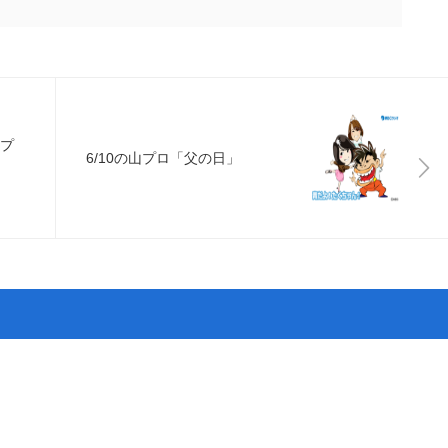
るプ
6/10の山プロ「父の日」