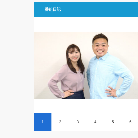
番組日記
1
2
3
4
5
6