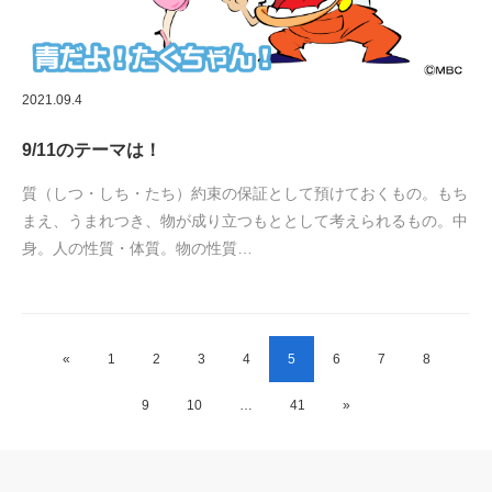
2021.09.4
9/11のテーマは！
質（しつ・しち・たち）約束の保証として預けておくもの。もち
まえ、うまれつき、物が成り立つもととして考えられるもの。中
身。人の性質・体質。物の性質…
«
1
2
3
4
5
6
7
8
9
10
…
41
»