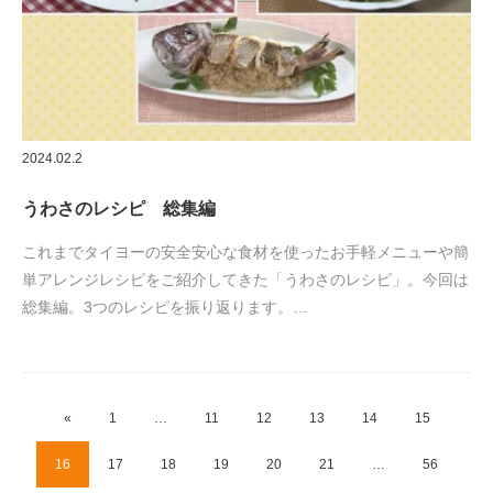
2024.02.2
うわさのレシピ 総集編
これまでタイヨーの安全安心な食材を使ったお手軽メニューや簡
単アレンジレシピをご紹介してきた「うわさのレシピ」。今回は
総集編。3つのレシピを振り返ります。…
«
1
…
11
12
13
14
15
16
17
18
19
20
21
…
56