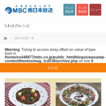
テレビ
ラジオ
メニュー
番組表
番組表
うわさのレシピ
ホーム
過去の記事一覧
Warning
: Trying to access array offset on value of type
bool in
/home/xs448877/mbc.co.jp/public_html/blogs/uwasa/wp-
content/themes/mag_tcd036/archive.php
on line
9
レシピ