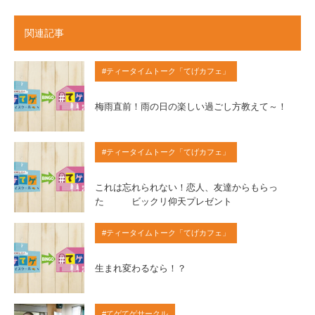
関連記事
#ティータイムトーク「てげカフェ」
梅雨直前！雨の日の楽しい過ごし方教えて～！
#ティータイムトーク「てげカフェ」
これは忘れられない！恋人、友達からもらっ
た ビックリ仰天プレゼント
#ティータイムトーク「てげカフェ」
生まれ変わるなら！？
#てゲてゲサークル