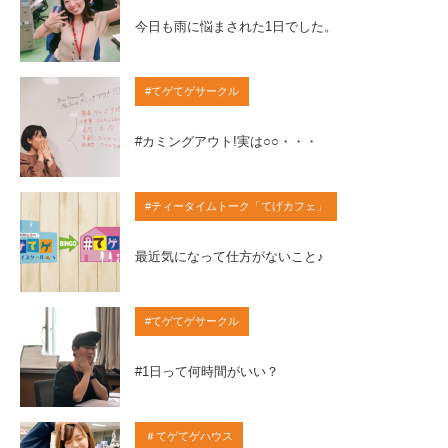
今日も雨に悩まされた1日でした。
#てゲてゲサークル
#カミングアウト!実は○○・・・
#ティータイムトーク「てげカフェ」
最近気になって仕方がないこと♪
#てゲてゲサークル
#1日って何時間がいい？
＃てゲてゲハウス