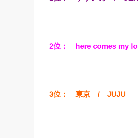
2位：
here comes my lo
3位： 東京 / JUJU