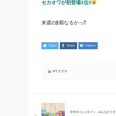
セカオワが初登場1位‼
来週2連覇なるかっ⁉
Tweet
Share
Hatena
#てゲステ
今年のバレンタイン、みんなどうす