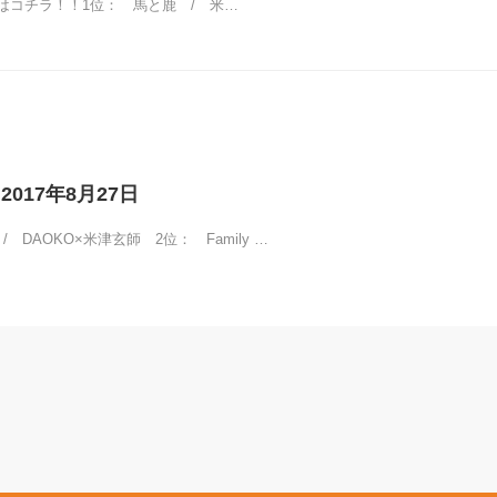
はコチラ！！1位： 馬と鹿 / 米…
2017年8月27日
 DAOKO×米津玄師 2位： Family …