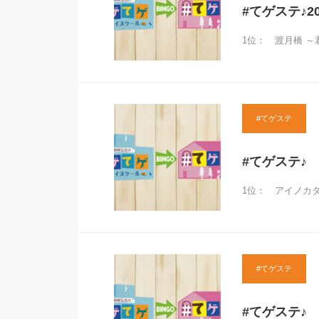
#てゲステ♪20
1位： 渡月橋 ～
#てゲステ
#てゲステ♪ 
1位： アイノカタチ 
#てゲステ
#てゲステ♪ 