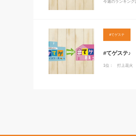
今週のランキング
#てゲステ
#てゲステ♪ 
1位： 打上花火 /