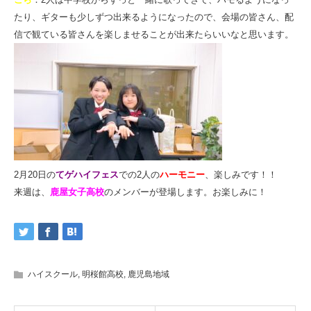
たり、ギターも少しずつ
出来るようになったので、会場の皆さん、配
信で観ている皆さんを楽しませることが
出来たらいいなと思います。
2月20日の
てゲハイフェス
での2人の
ハーモニー
、楽しみです！！
来週は、
鹿屋女子高校
のメンバーが登場します。お楽しみに！
ハイスクール
,
明桜館高校
,
鹿児島地域