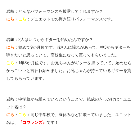
岩﨑：どんなパフォーマンスを披露してくれますか？
にら
・
こら
：デュエットでの弾き語りパフォーマンスです。
岩﨑：2人はいつからギターを始めたんですか？
にら
：始めて9か月位です。iriさんに憧れがあって、中3からギターを
弾きたいと思っていて、
高
校生になって買ってもらいました。
こら
：1年3か月位です。
お兄ちゃんがギターを持っていて、始めたら
かっこいいと言われ始めました。
お兄ちゃんが持っているギターを貸
してもらっています。
岩﨑：中学校から組んでいるということで、結成のきっかけは？ユニ
ット名は？
にら
・
こら
：同じ中学校で、昼休みなどに歌っていました。
ユニット
名は、
『コウランズ』
です！