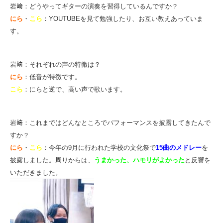
岩﨑：どうやってギターの演奏を習得しているんですか？
にら
・
こら
：YOUTUBEを見て勉強したり、お互い教えあっていま
す。
岩﨑：それぞれの声の特徴は？
にら
：低音が特徴です。
こら
：にらと逆で、高い声で歌います。
岩﨑：これまではどんなところでパフォーマンスを披露してきたんで
すか？
にら
・
こら
：今年の9月に行われた学校の文化祭で
15曲のメドレー
を
披露しました。
周りからは、
うまかった、ハモリがよかった
と反響を
いただきました。