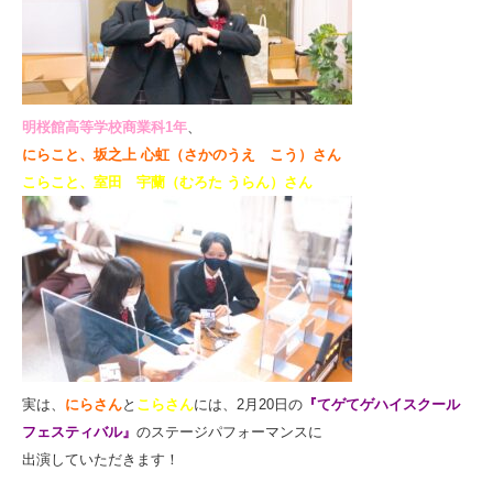
明桜館高等学校
商業科1年
、
にらこと、坂之上 心虹（さかのうえ こう）さん
こらこと、室田 宇蘭（むろた うらん）さん
実は、
にらさん
と
こらさん
には、
2
月20日の
『てゲてゲハイスクール
フェスティバル』
のステージパフォーマンスに
出演していただきます！