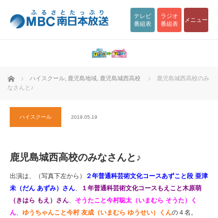
テレビ
ラジオ
メニュー
番組表
番組表
ホーム
ハイスクール
,
鹿児島地域
,
鹿児島城西高校
鹿児島城西高校のみ
なさんと♪
ハイスクール
2019.05.19
鹿児島城西高校のみなさんと♪
出演は、（写真下左から）
２年普通科芸術文化コースあずこと段 亜津
未（だん あずみ）さん
、
１年普通科芸術文化コースもえこと木原萌
（きはら もえ）さん
、
そうたこと今村聡太（いまむら そうた）く
ん
、
ゆうちゃんこと今村 友成（いまむら ゆうせい）くん
の４名。