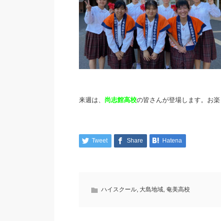
来週は、
尚志館高校
の皆さんが登場します。お楽
Tweet
Share
Hatena
ハイスクール
,
大島地域
,
奄美高校