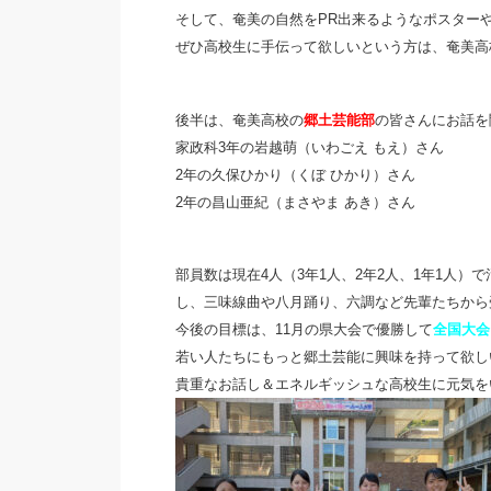
そして、奄美の自然をPR出来るようなポスター
ぜひ高校生に手伝って欲しいという方は、奄美高
後半は、奄美高校の
郷土芸能部
の皆さんにお話を
家政科3年の岩越萌（いわごえ もえ）さん
2年の久保ひかり（くぼ ひかり）さん
2年の昌山亜紀（まさやま あき）さん
部員数は現在4人（3年1人、2年2人、1年1人
し、三味線曲や八月踊り、六調など先輩たちから
今後の目標は、11月の県大会で優勝して
全国大会
若い人たちにもっと郷土芸能に興味を持って欲し
貴重なお話し＆エネルギッシュな高校生に元気を