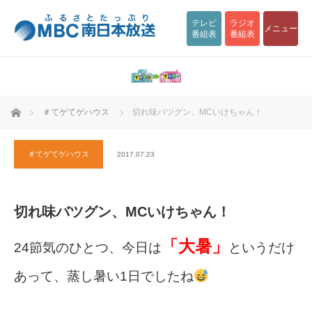
テレビ
ラジオ
メニュー
番組表
番組表
ホーム
＃てゲてゲハウス
切れ味バツグン、MCいけちゃん！
＃てゲてゲハウス
2017.07.23
切れ味バツグン、MCいけちゃん！
「大暑」
24節気のひとつ、今日は
というだけ
あって、蒸し暑い1日でしたね