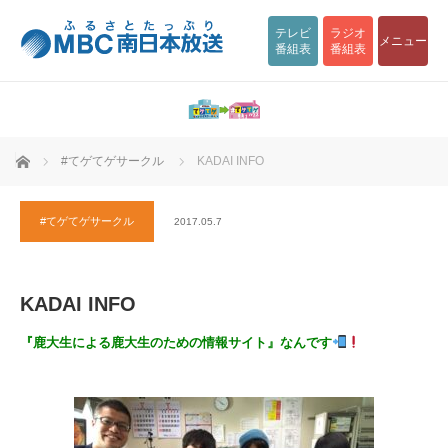
テレビ
ラジオ
メニュー
番組表
番組表
ホーム
#てゲてゲサークル
KADAI INFO
#てゲてゲサークル
2017.05.7
KADAI INFO
『鹿大生による鹿大生のための情報サイト』なんです