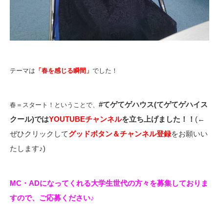
テーマは
「春を感じる瞬間」
でした！
#てゲてゲハウス(てゲてゲハイス
春＝スタート！ということで、
クール)では
YOUTUBEチャンネル
を
立ち上げました！！
(←
ぜひクリックして
グッドボタン＆チャンネル登録
をお願いい
たします♪)
MC・ADになってくれる大学生世代の方々を募集しておりま
すので、ご応募ください♪