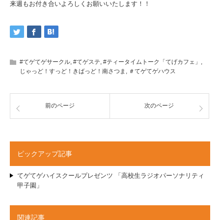
来週もお付き合いよろしくお願いいたします！！
#てゲてゲサークル
,
#てゲステ
,
#ティータイムトーク「てげカフェ」
,
じゃっど！すっど！きばっど！南さつま
,
＃てゲてゲハウス
前のページ
次のページ
ピックアップ記事
てゲてゲハイスクールプレゼンツ 「高校生ラジオパーソナリティ
甲子園」
関連記事