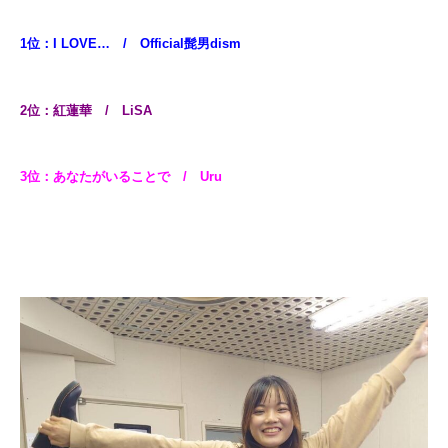
1位：I LOVE… / Official髭男dism
2位：紅蓮華 / LiSA
3位：あなたがいることで / Uru