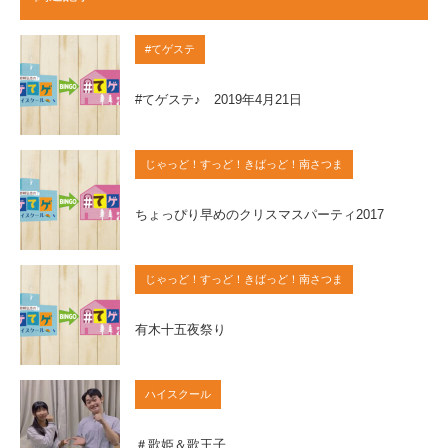
#てゲステ
#てゲステ♪ 2019年4月21日
じゃっど！すっど！きばっど！南さつま
ちょっぴり早めのクリスマスパーティ2017
じゃっど！すっど！きばっど！南さつま
有木十五夜祭り
ハイスクール
＃歌姫＆歌王子