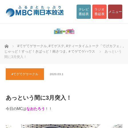
テレビ
ラジオ
メニュー
番組表
番組表
ホーム
#てゲてゲサークル
,
#てゲステ
,
#ティータイムトーク「てげカフェ」
,
じゃっど！すっど！きばっど！南さつま
,
＃てゲてゲハウス
あっという
間に3月突入！
#てゲてゲサークル
2020.03.1
あっという間に3月突入！
今日のMCは
なおたろう
！！