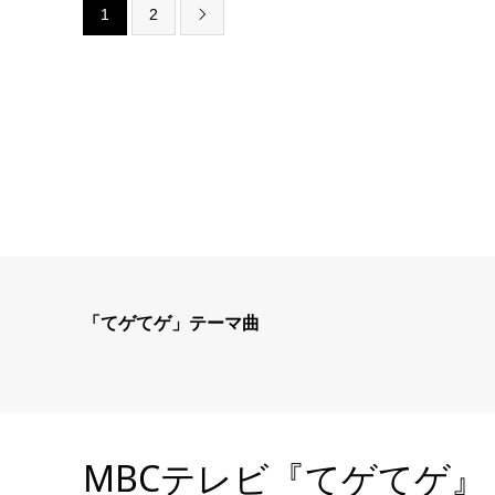
1
2

「てゲてゲ」テーマ曲
MBCテレビ『てゲてゲ』