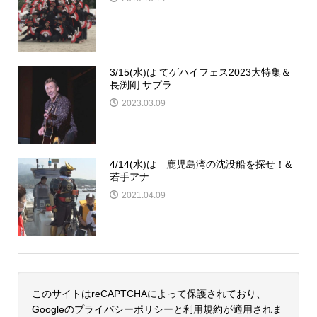
3/15(水)は てゲハイフェス2023大特集＆
長渕剛 サプラ...
2023.03.09
4/14(水)は 鹿児島湾の沈没船を探せ！&
若手アナ...
2021.04.09
このサイトはreCAPTCHAによって保護されており、
Googleの
プライバシーポリシー
と
利用規約
が適用されま