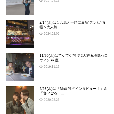
2017.09.21
2/14(水)は百合恵と一緒に最新“ヌン活”情
報＆大人気！...
2024.02.09
11/20(水)はてゲてゲ的 男2人旅＆地味ハロ
ウィン in 鹿...
2019.11.17
2/26(水)は「Matt 独占インタビュー！」＆
「食べごろ！...
2020.02.23