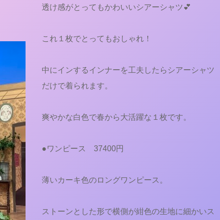
透け感がとってもかわいいシアーシャツ💕
これ１枚でとってもおしゃれ！
中にインするインナーを工夫したらシアーシャツ
だけで着られます。
爽やかな白色で春から大活躍な１枚です。
●ワンピース 37400円
薄いカーキ色のロングワンピース。
ストーンとした形で横側が紺色の生地に細かいス