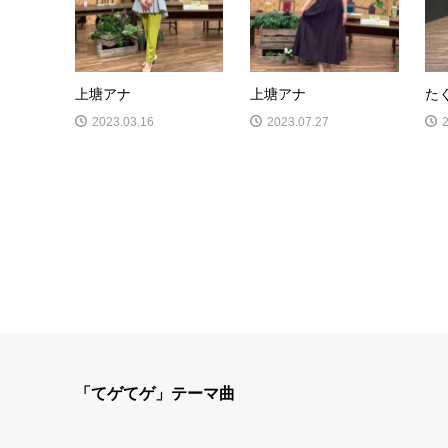
上塘アナ
上塘アナ
た
2023.03.16
2023.07.27
「てゲてゲ」テーマ曲