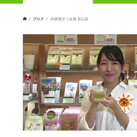
ブログ
JA茶房さつま路 谷山店