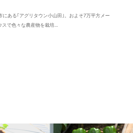
市にある｢アグリタウン小山田｣。およそ7万平方メー
スで色々な農産物を栽培...