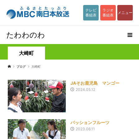
テレビ
ラジオ
メニュー
番組表
番組表
たわわのわ
大崎町
ブログ
大崎町
JAそお鹿児島 マンゴー
2024.05.12
パッションフルーツ
2023.06.11