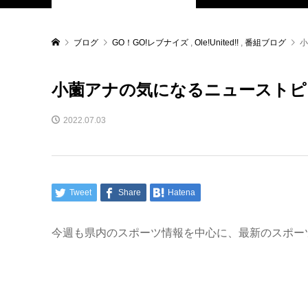
ブログ
GO！GO!レブナイズ
,
Ole!United!!
,
番組ブログ
小
小薗アナの気になるニューストピ
2022.07.03
Tweet
Share
Hatena
今週も県内のスポーツ情報を中心に、最新のスポー