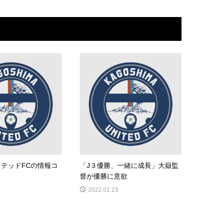
テッドFCの情報コ
「J３優勝、一緒に成長」大嶽監
督が優勝に意欲
2022.01.23