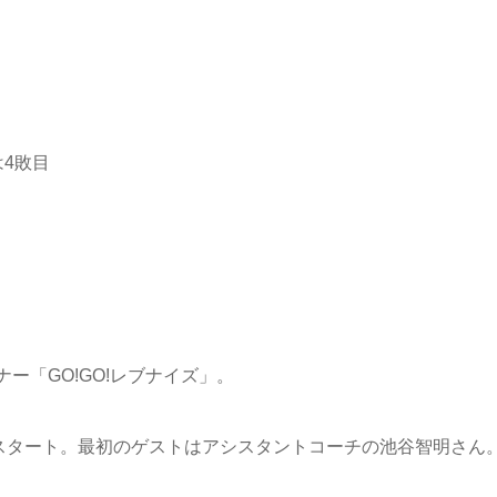
4敗目
ー「GO!GO!レブナイズ」。
スタート。最初のゲストはアシスタントコーチの池谷智明さん