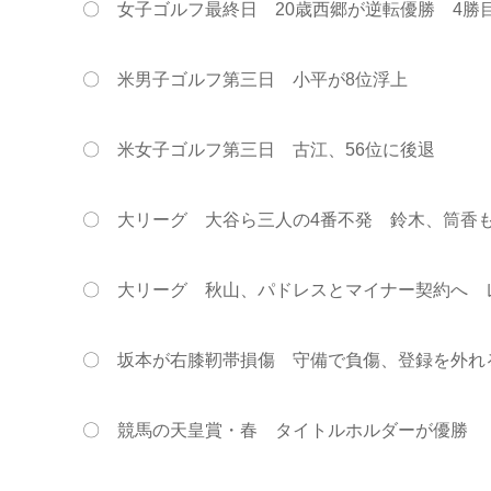
〇 女子ゴルフ最終日 20歳西郷が逆転優勝 4勝
〇 米男子ゴルフ第三日 小平が8位浮上
〇 米女子ゴルフ第三日 古江、56位に後退
〇 大リーグ 大谷ら三人の4番不発 鈴木、筒香
〇 大リーグ 秋山、パドレスとマイナー契約へ 
〇 坂本が右膝靭帯損傷 守備で負傷、登録を外れ
〇 競馬の天皇賞・春 タイトルホルダーが優勝