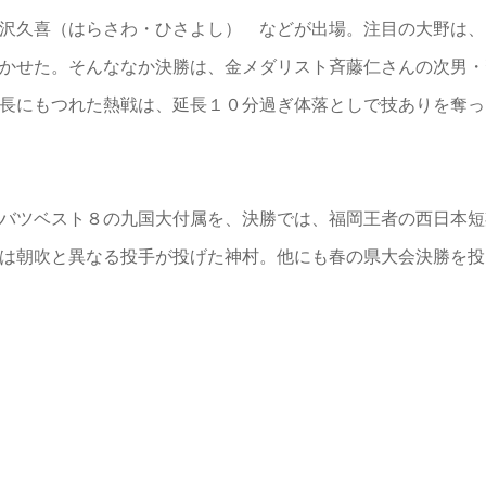
沢久喜（はらさわ・ひさよし） などが出場。注目の大野は、
かせた。そんななか決勝は、金メダリスト斉藤仁さんの次男・斉
長にもつれた熱戦は、延長１０分過ぎ体落としで技ありを奪っ
が九州大会
バツベスト８の九国大付属を、決勝では、福岡王者の西日本短
は朝吹と異なる投手が投げた神村。他にも春の県大会決勝を投