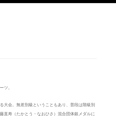
ーツ。
る大会。無差別級ということもあり、普段は階級別
藤直寿（たかとう・なおひさ）混合団体銀メダルに