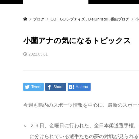
ブログ
GO！GO!レブナイズ
,
Ole!United!!
,
番組ブログ
小
小薗アナの気になるトピックス
2022.05.01
Tweet
Share
Hatena
今週も県内のスポーツ情報を中心に、最新のスポー
２９日、金曜日に行われた、全日本柔道選手権。
に分けられている選手たちの夢の対戦が見られる