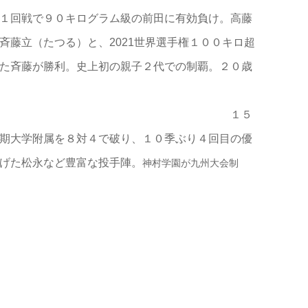
１回戦で９０キログラム級の前田に有効負け。高藤
藤立（たつる）と、2021世界選手権１００キロ超
た斉藤が勝利。史上初の親子２代での制覇。２０歳
制覇 １５
期大学附属を８対４で破り、１０季ぶり４回目の優
げた松永など豊富な投手陣。
神村学園が九州大会制