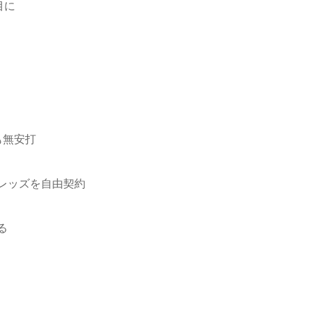
目に
も無安打
レッズを自由契約
る