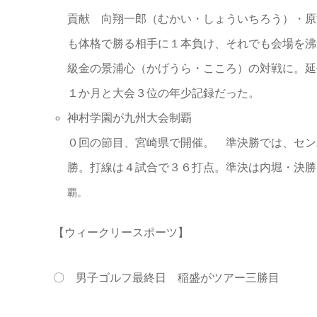
貢献 向翔一郎（むかい・しょういちろう）・原
も体格で勝る相手に１本負け、それでも会場を沸
級金の景浦心（かげうら・こころ）の対戦に。延
１か月と大会３位の年少記録だった。
神村学園
０回の節目、宮崎県で開催。 準決勝では、セン
勝。打線は４試合で３６打点。準決は内堀・決勝
覇。
【ウィークリースポーツ】
〇 男子ゴルフ最終日 稲盛がツアー三勝目