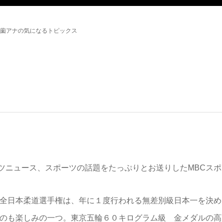
薗アナの気になるトピックス
ツニュース、スポーツの話題をたっぷりとお送りしたMBCスポ
全日本柔道選手権は、年に１度行われる無差別級日本一を決め
のも楽しみの一つ。東京五輪６０キログラム級 金メダルの高