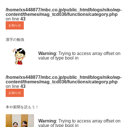
/home/xs448877/mbc.co.jp/public_html/blogs/niko/wp-
content/themes/mag_tcd036/functions/category.php
on line
43
お知らせ
漢字の勉強
Warning
: Trying to access array offset on
value of type bool in
/home/xs448877/mbc.co.jp/public_html/blogs/niko/wp-
content/themes/mag_tcd036/functions/category.php
on line
43
お知らせ
本や新聞を読もう！
Warning
: Trying to access array offset on
value of type bool in