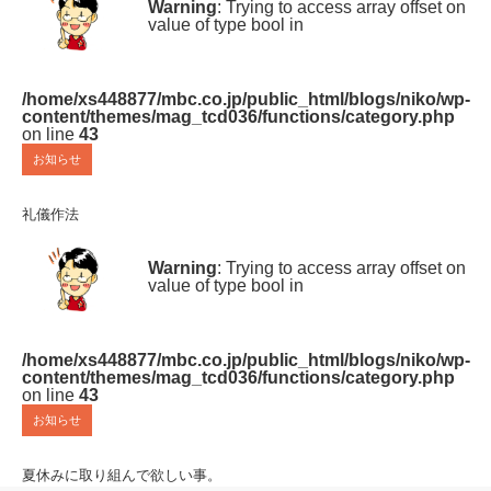
Warning
: Trying to access array offset on
value of type bool in
/home/xs448877/mbc.co.jp/public_html/blogs/niko/wp-
content/themes/mag_tcd036/functions/category.php
on line
43
お知らせ
礼儀作法
Warning
: Trying to access array offset on
value of type bool in
/home/xs448877/mbc.co.jp/public_html/blogs/niko/wp-
content/themes/mag_tcd036/functions/category.php
on line
43
お知らせ
夏休みに取り組んで欲しい事。