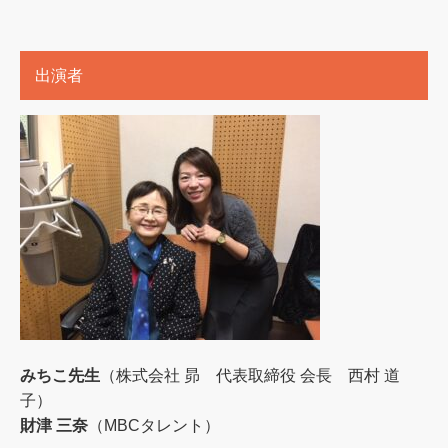
出演者
みちこ先生
（株式会社 昴 代表取締役 会長 西村 道
子）
財津 三奈
（MBCタレント）