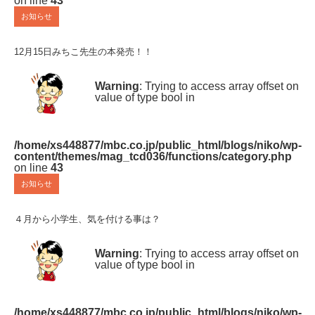
on line
43
お知らせ
12月15日みちこ先生の本発売！！
Warning
: Trying to access array offset on
value of type bool in
/home/xs448877/mbc.co.jp/public_html/blogs/niko/wp-
content/themes/mag_tcd036/functions/category.php
on line
43
お知らせ
４月から小学生、気を付ける事は？
Warning
: Trying to access array offset on
value of type bool in
/home/xs448877/mbc.co.jp/public_html/blogs/niko/wp-