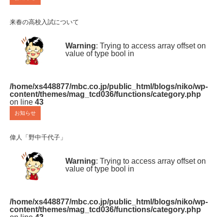
来春の高校入試について
Warning
: Trying to access array offset on
value of type bool in
/home/xs448877/mbc.co.jp/public_html/blogs/niko/wp-
content/themes/mag_tcd036/functions/category.php
on line
43
お知らせ
偉人「野中千代子」
Warning
: Trying to access array offset on
value of type bool in
/home/xs448877/mbc.co.jp/public_html/blogs/niko/wp-
content/themes/mag_tcd036/functions/category.php