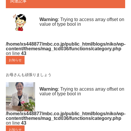
関連記事
Warning
: Trying to access array offset on
value of type bool in
/home/xs448877/mbc.co.jp/public_html/blogs/niko/wp-
content/themes/mag_tcd036/functions/category.php
on line
43
お知らせ
お母さんも頑張りましょう
Warning
: Trying to access array offset on
value of type bool in
/home/xs448877/mbc.co.jp/public_html/blogs/niko/wp-
content/themes/mag_tcd036/functions/category.php
on line
43
お知らせ