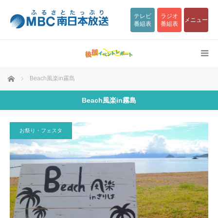
テレビ
ラジオ
メニュー
番組表
番組表
ホーム
Beach風楽in霧島
Beach風楽in霧島
お祭り・フェスタ