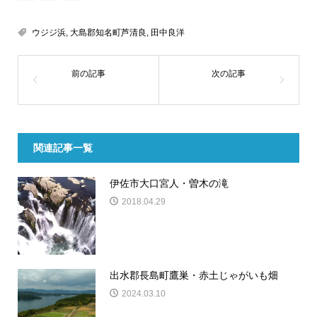
ウジジ浜
,
大島郡知名町芦清良
,
田中良洋
関連記事一覧
伊佐市大口宮人・曽木の滝
2018.04.29
出水郡長島町鷹巣・赤土じゃがいも畑
2024.03.10