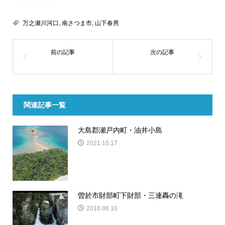
万之瀬川河口
,
南さつま市
,
山下春男
関連記事一覧
大島郡瀬戸内町・油井小島
2021.10.17
曽於市財部町下財部・三連轟の滝
2018.06.10