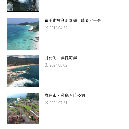
奄美市笠利町喜瀬・崎原ビーチ
2018.04.22
肝付町・岸良海岸
2024.06.02
鹿屋市・霧島ヶ丘公園
2024.07.21