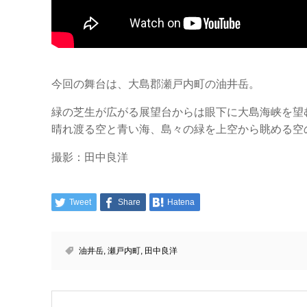
今回の舞台は、大島郡瀬戸内町の油井岳。
緑の芝生が広がる展望台からは眼下に大島海峡を望
晴れ渡る空と青い海、島々の緑を上空から眺める空
撮影：田中良洋
Tweet
Share
Hatena
油井岳
,
瀬戸内町
,
田中良洋