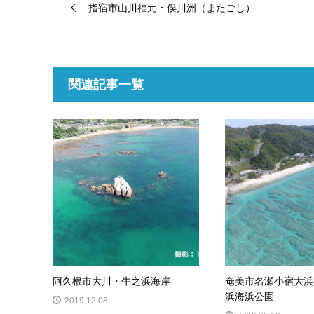
指宿市山川福元・俣川洲（またごし）
関連記事一覧
阿久根市大川・牛之浜海岸
奄美市名瀬小宿大浜
浜海浜公園
2019.12.08