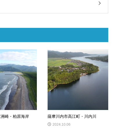
東洲崎・柏原海岸
薩摩川内市高江町・川内川
2024.10.06