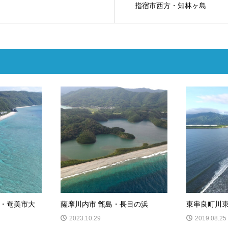
指宿市西方・知林ヶ島
・奄美市大
薩摩川内市 甑島・長目の浜
東串良町川
2023.10.29
2019.08.25