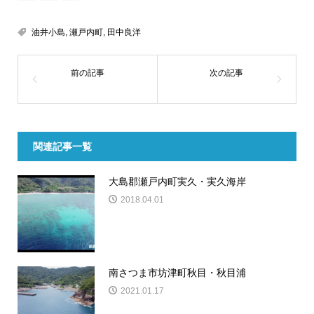
油井小島
,
瀬戸内町
,
田中良洋
関連記事一覧
大島郡瀬戸内町実久・実久海岸
2018.04.01
南さつま市坊津町秋目・秋目浦
2021.01.17