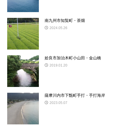
南九州市知覧町・茶畑
2024.05.26
姶良市加治木町小山田・金山橋
2019.01.20
薩摩川内市下甑町手打・手打海岸
2023.05.07