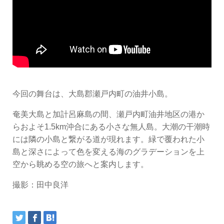
今回の舞台は、大島郡瀬戸内町の油井小島。
奄美大島と加計呂麻島の間、瀬戸内町油井地区の港か
らおよそ1.5km沖合にある小さな無人島。大潮の干潮時
には隣の小島と繋がる道が現れます。緑で覆われた小
島と深さによって色を変える海のグラデーションを上
空から眺める空の旅へと案内します。
撮影：田中良洋