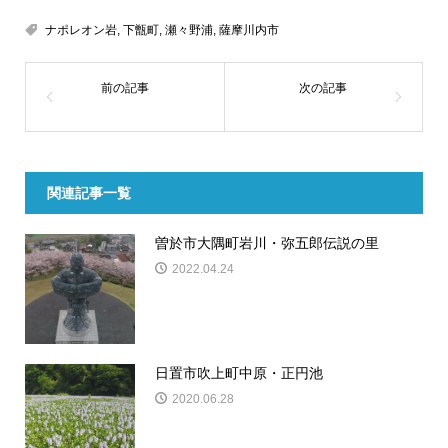
ナポレオン岩
,
下甑町
,
瀬々野浦
,
薩摩川内市
関連記事一覧
曽於市大隅町岩川・弥五郎伝説の里
2022.04.24
日置市吹上町中原・正円池
2020.06.28