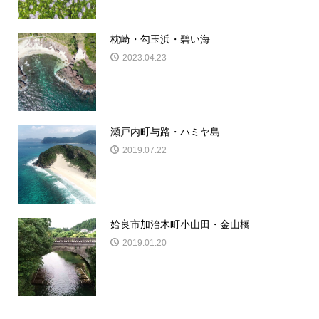
枕崎・勾玉浜・碧い海
2023.04.23
瀬戸内町与路・ハミヤ島
2019.07.22
姶良市加治木町小山田・金山橋
2019.01.20