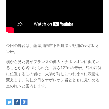
今回の舞台は、薩摩川内市下甑町瀬々野浦のナポレオ
ン岩。
横から見た姿がフランスの偉人・ナポレオンに似てい
ることから名づけられた、高さ127mの奇岩。島の西側
に位置するこの岩は、太陽が沈むにつれ徐々に表情を
変えます。沈む夕日をナポレオン岩とともに見つめる
空の旅へと案内します。