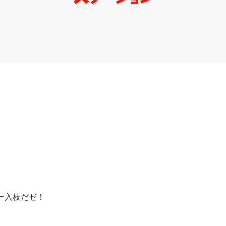
ー入枝だゼ！