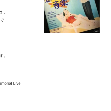
は，
で
ます。
orial Live」