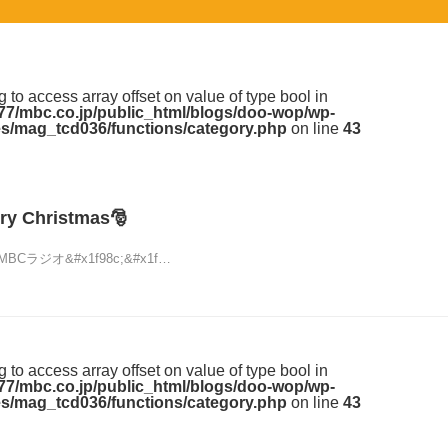
ng to access array offset on value of type bool in
7/mbc.co.jp/public_html/blogs/doo-wop/wp-
s/mag_tcd036/functions/category.php
on line
43
y Christmas🎅
MBCラジオ&#x1f98c;&#x1f…
ng to access array offset on value of type bool in
7/mbc.co.jp/public_html/blogs/doo-wop/wp-
s/mag_tcd036/functions/category.php
on line
43