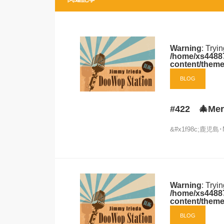
Warning
: Tryi
/home/xs44887
content/theme
BLOG
#422 🎄Merr
&#x1f98c;鹿児島･
Warning
: Tryi
/home/xs44887
content/theme
BLOG