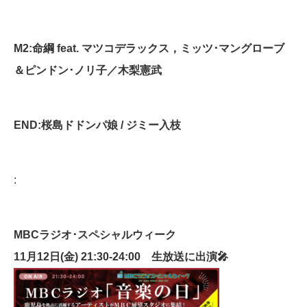
M2:命綱 feat. マツコデラックス，ミッツ･マングローブ
＆ピンドン･ノリ子／木梨憲武
END:
桜島ドドンパ娘
/
ジミー入枝
:
MBCラジオ･スペシャルウィーク
11月12日(金) 21:30‐24:00 生放送に出演🎤