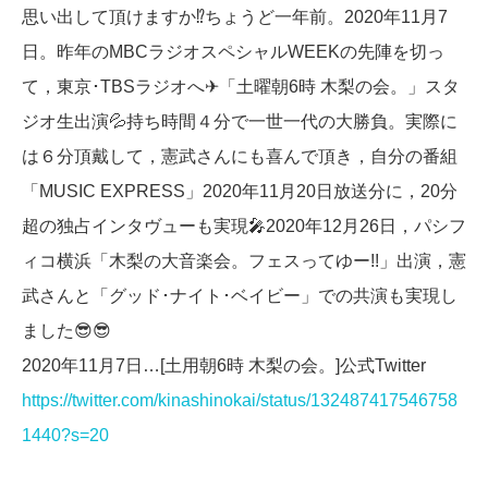
思い出して頂けますか⁉ちょうど一年前。2020年11月7
日。昨年のMBCラジオスペシャルWEEKの先陣を切っ
て，東京･TBSラジオへ✈「土曜朝6時 木梨の会。」スタ
ジオ生出演💦持ち時間４分で一世一代の大勝負。実際に
は６分頂戴して，憲武さんにも喜んで頂き，自分の番組
「MUSIC EXPRESS」2020年11月20日放送分に，20分
超の独占インタヴューも実現🎤2020年12月26日，パシフ
ィコ横浜「木梨の大音楽会。フェスってゆー!!」出演，憲
武さんと「グッド･ナイト･ベイビー」での共演も実現し
ました😎😎
2020年11月7日…[土用朝6時 木梨の会。]公式Twitter
https://twitter.com/kinashinokai/status/132487417546758
1440?s=20