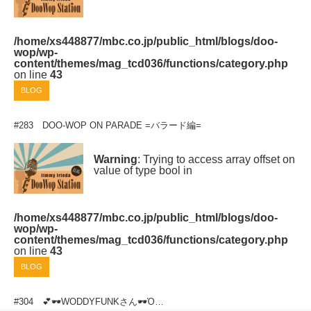
/home/xs448877/mbc.co.jp/public_html/blogs/doo-
wop/wp-
content/themes/mag_tcd036/functions/category.php
on line
43
BLOG
#283 DOO-WOP ON PARADE =バラード編=
Warning
: Trying to access array offset on
value of type bool in
/home/xs448877/mbc.co.jp/public_html/blogs/doo-
wop/wp-
content/themes/mag_tcd036/functions/category.php
on line
43
BLOG
#304 💕🕶WODDYFUNKさん🕶Ὁ…