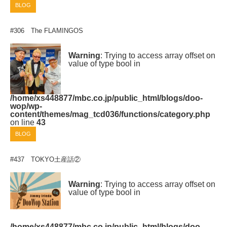
BLOG
#306 The FLAMINGOS
Warning
: Trying to access array offset on
value of type bool in
/home/xs448877/mbc.co.jp/public_html/blogs/doo-
wop/wp-
content/themes/mag_tcd036/functions/category.php
on line
43
BLOG
#437 TOKYO土産話②
Warning
: Trying to access array offset on
value of type bool in
/home/xs448877/mbc.co.jp/public_html/blogs/doo-