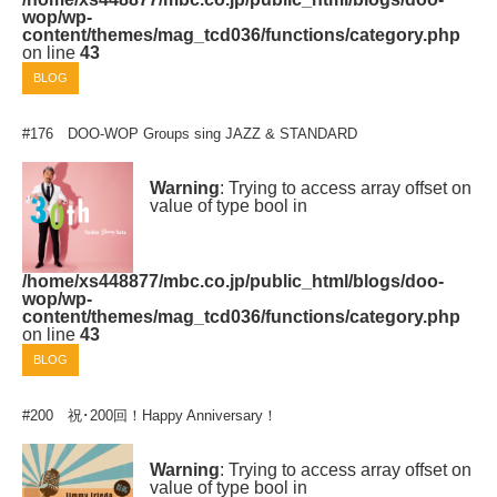
wop/wp-
content/themes/mag_tcd036/functions/category.php
on line
43
BLOG
#176 DOO-WOP Groups sing JAZZ & STANDARD
Warning
: Trying to access array offset on
value of type bool in
/home/xs448877/mbc.co.jp/public_html/blogs/doo-
wop/wp-
content/themes/mag_tcd036/functions/category.php
on line
43
BLOG
#200 祝･200回！Happy Anniversary！
Warning
: Trying to access array offset on
value of type bool in