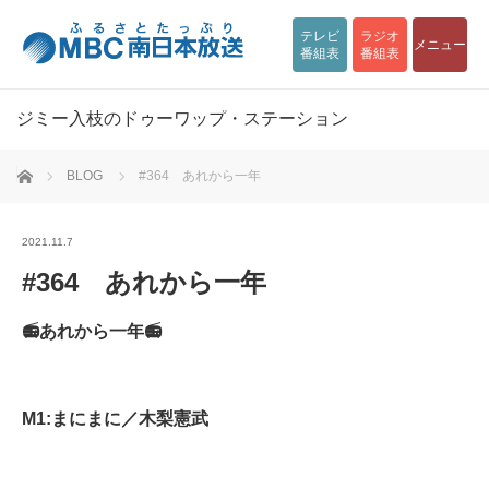
テレビ
ラジオ
メニュー
番組表
番組表
ジミー入枝のドゥーワップ・ステーション
ホーム
BLOG
#364 あれから一年
2021.11.7
#364 あれから一年
📻あれから一年📻
M1:まにまに／木梨憲武