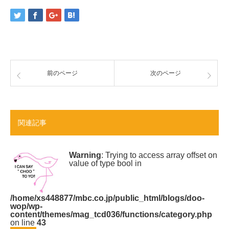
前のページ
次のページ
関連記事
Warning
: Trying to access array offset on
value of type bool in
/home/xs448877/mbc.co.jp/public_html/blogs/doo-
wop/wp-
content/themes/mag_tcd036/functions/category.php
on line
43