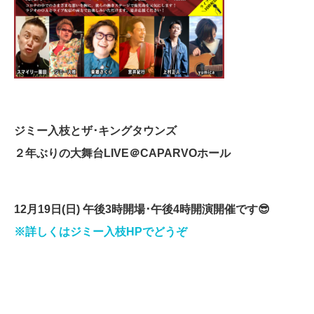
ジミー入枝とザ･キングタウンズ
２年ぶりの大舞台
LIVE
＠
CAPARVO
ホール
12
月
19
日
(
日
)
午後
3
時開場･午後
4
時開演開催です
😎
※
詳しくはジミー入枝
HP
でどうぞ