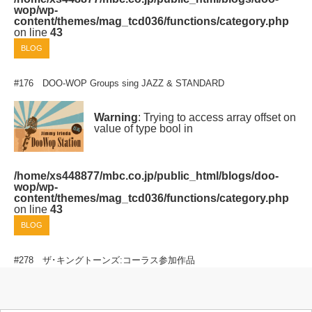
wop/wp-
content/themes/mag_tcd036/functions/category.php
on line
43
BLOG
#176 DOO-WOP Groups sing JAZZ & STANDARD
Warning
: Trying to access array offset on
value of type bool in
/home/xs448877/mbc.co.jp/public_html/blogs/doo-
wop/wp-
content/themes/mag_tcd036/functions/category.php
on line
43
BLOG
#278 ザ･キングトーンズ:コーラス参加作品