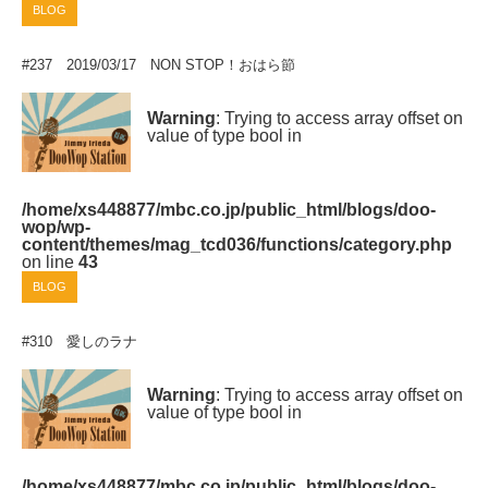
BLOG
#237 2019/03/17 NON STOP！おはら節
Warning
: Trying to access array offset on
value of type bool in
/home/xs448877/mbc.co.jp/public_html/blogs/doo-
wop/wp-
content/themes/mag_tcd036/functions/category.php
on line
43
BLOG
#310 愛しのラナ
Warning
: Trying to access array offset on
value of type bool in
/home/xs448877/mbc.co.jp/public_html/blogs/doo-