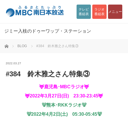
テレビ
ラジオ
メニュー
番組表
番組表
ジミー入枝のドゥーワップ・ステーション
ホーム
BLOG
#384 鈴木雅之さん特集③
2022.03.27
#384 鈴木雅之さん特集③
🦌鹿児島･MBCラジオ🦌
🦌2022年3月27日(日) 23:30-23:45🦌
🐻熊本･RKKラジオ🐻
🐻2022年4月2日(土) 05:30-05:45🐻