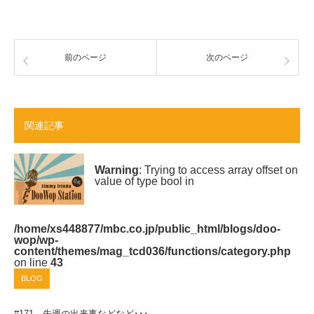
前のページ
次のページ
関連記事
Warning
: Trying to access array offset on
value of type bool in
/home/xs448877/mbc.co.jp/public_html/blogs/doo-
wop/wp-
content/themes/mag_tcd036/functions/category.php
on line
43
BLOG
#171 先週の出来事などなど･･･