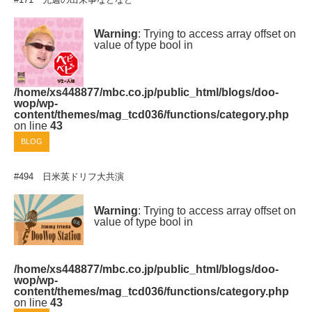
Warning
: Trying to access array offset on
value of type bool in
/home/xs448877/mbc.co.jp/public_html/blogs/doo-
wop/wp-
content/themes/mag_tcd036/functions/category.php
on line
43
BLOG
#494 日米英ドリフ大共演
Warning
: Trying to access array offset on
value of type bool in
/home/xs448877/mbc.co.jp/public_html/blogs/doo-
wop/wp-
content/themes/mag_tcd036/functions/category.php
on line
43