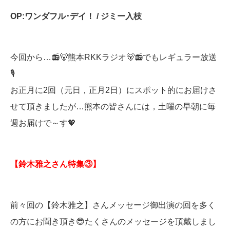
OP:
ワンダフル･デイ！
/
ジミー入枝
今回から…📻🐻熊本RKKラジオ🐻📻でもレギュラー放送
🎙
お正月に2回（元日，正月2日）にスポット的にお届けさ
せて頂きましたが…熊本の皆さんには，土曜の早朝に毎
週お届けで～す💖
【鈴木雅之さん特集③】
前々回の【鈴木雅之】さんメッセージ御出演の回を多く
の方にお聞き頂き😎たくさんのメッセージを頂戴しまし