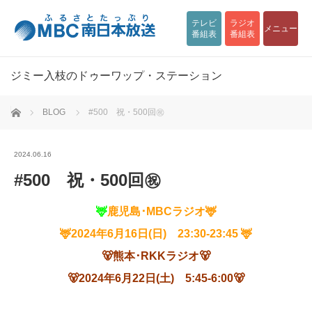
テレビ
ラジオ
メニュー
番組表
番組表
ジミー入枝のドゥーワップ・ステーション
ホーム
BLOG
#500 祝・500回㊗
2024.06.16
#500 祝・500回㊗
🦌
鹿児島･
MBC
ラジオ
🦌
🦌
2024
年6月16
日
(
日
)
23:30-23:45 🦌
🐻熊本･RKKラジオ🐻
🐻2024年6月22日(土) 5:45-6:00🐻