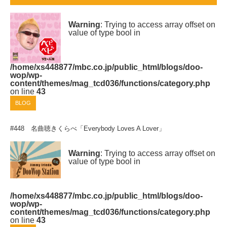
Warning
: Trying to access array offset on
value of type bool in
/home/xs448877/mbc.co.jp/public_html/blogs/doo-
wop/wp-
content/themes/mag_tcd036/functions/category.php
on line
43
BLOG
#448 名曲聴きくらべ「Everybody Loves A Lover」
Warning
: Trying to access array offset on
value of type bool in
/home/xs448877/mbc.co.jp/public_html/blogs/doo-
wop/wp-
content/themes/mag_tcd036/functions/category.php
on line
43