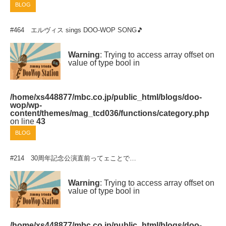
BLOG
#464 エルヴィス sings DOO-WOP SONG🎵
Warning
: Trying to access array offset on
value of type bool in
/home/xs448877/mbc.co.jp/public_html/blogs/doo-
wop/wp-
content/themes/mag_tcd036/functions/category.php
on line
43
BLOG
#214 30周年記念公演直前ってェことで…
Warning
: Trying to access array offset on
value of type bool in
/home/xs448877/mbc.co.jp/public_html/blogs/doo-