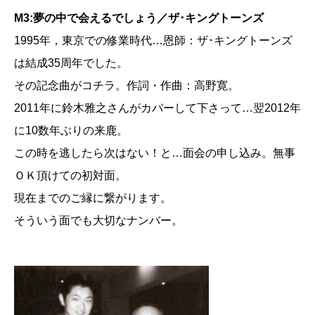
M3:夢の中で会えるでしょう／ザ･キングトーンズ
1995年，東京での修業時代…恩師：ザ･キングトーンズ
は結成35周年でした。
その記念曲がコチラ。作詞・作曲：高野寛。
2011年に鈴木雅之さんがカバーして下さって…翌2012年
に10数年ぶりの来鹿。
この時を逃したら次はない！と…面会の申し込み。無事
ＯＫ頂けての初対面。
現在までのご縁に繋がります。
そういう面でも大切なナンバー。