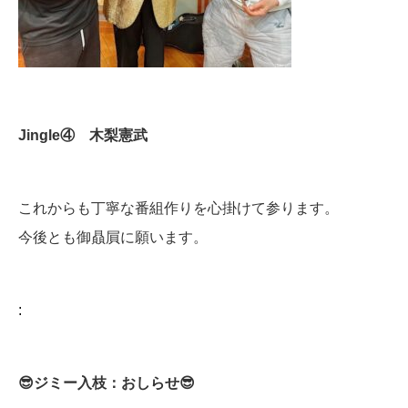
Jingle④ 木梨憲武
これからも丁寧な番組作りを心掛けて参ります。
今後とも御贔屓に願います。
:
😎ジミー入枝：おしらせ😎