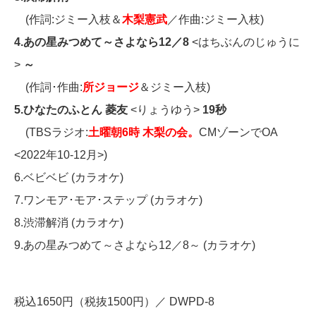
(作詞:ジミー入枝＆
木梨憲武
／作曲:ジミー入枝)
4.あの星みつめて～さよなら12／8
<はちぶんのじゅうに
>
～
(作詞･作曲:
所ジョージ
＆ジミー入枝)
5.ひなたのふとん 菱友
<りょうゆう>
19秒
(TBSラジオ:
土曜朝6時 木梨の会。
CMゾーンでOA
<2022年10-12月>)
6.ベビベビ (カラオケ)
7.ワンモア･モア･ステップ (カラオケ)
8.渋滞解消 (カラオケ)
9.あの星みつめて～さよなら12／8～ (カラオケ)
税込1650円（税抜1500円）／ DWPD-8