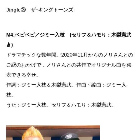
Jingle③ ザ･キングトーンズ
M4:ベビベビ／ジミー入枝 (セリフ＆ハモり：木梨憲武
🍐)
ドラマチックな数年間。2020年11月からのノリさんとの
ご縁のおかげで，ノリさんとの共作でオリジナル曲を発
表できる幸せ。
作詞：ジミー入枝＆木梨憲武。作曲・編曲：ジミー入
枝。
うた：ジミー入枝。セリフ＆ハモり：木梨憲武。