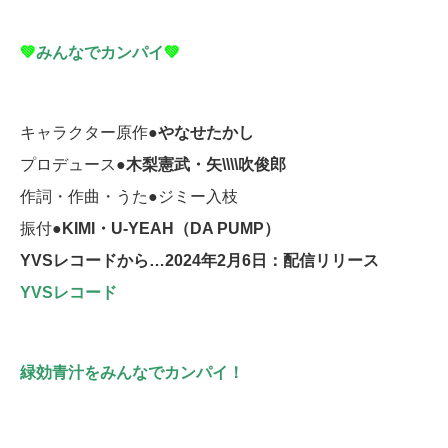
💚
みんなでカンパイ
💚
キャラクター原作●
やなせたかし
プロデュース●
木梨憲武・矢\\\\吹俊郎
作詞・作曲・うた●ジミー入枝
振付●
KIMI・U-YEAH（DA PUMP）
YVSレコードから…2024年2月6日：配信リリース
YVSレコード
緑効青汁をみんなでカンパイ！