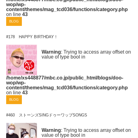
wop/wp-
content/themes/mag_tcd036/functions/category.php
on line
43
BLOG
#178 HAPPY BIRTHDAY！
Warning
: Trying to access array offset on
value of type bool in
/home/xs448877/mbc.co.jp/public_html/blogs/doo-
wop/wp-
content/themes/mag_tcd036/functions/category.php
on line
43
BLOG
#460 ストーンズSINGドゥーワップSONGS
Warning
: Trying to access array offset on
value of type bool in