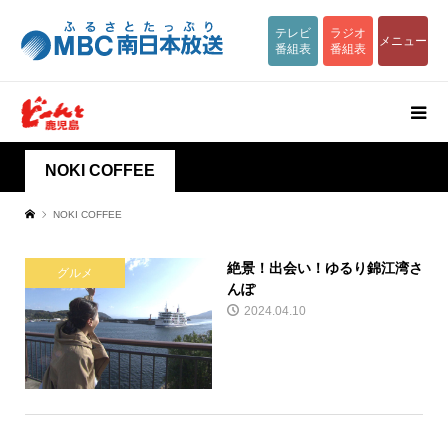
テレビ
ラジオ
メニュー
番組表
番組表
NOKI COFFEE
NOKI COFFEE
絶景！出会い！ゆるり錦江湾さ
グルメ
んぽ
2024.04.10