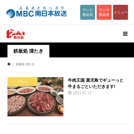
テレビ
ラジオ
メニュー
番組表
番組表
鉄板処 清たき
鉄板処 清たき
牛肉王国 鹿児島でギューっと
グルメ
牛まるごといただきます!
2021.01.13