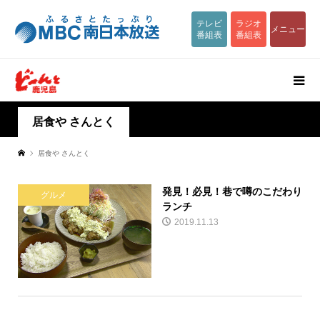
テレビ
ラジオ
メニュー
番組表
番組表
居食や さんとく
居食や さんとく
発見！必見！巷で噂のこだわり
グルメ
ランチ
2019.11.13