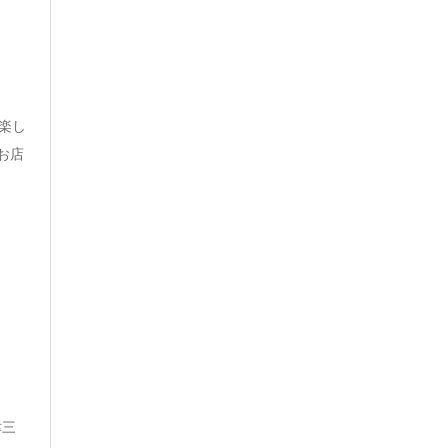
楽し
お店
津三