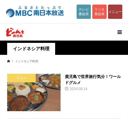
テレビ
ラジオ
メニュー
番組表
番組表
インドネシア料理
インドネシア料理
鹿児島で世界旅行気分！ワール
グルメ
ドグルメ
2024.08.14