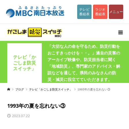
テレビ
ラジオ
メニュー
番組表
番組表
「大切な人の命を守るため、防災行動を
おこすきっかけを・・。」過去の災害の
テレビ「か
アーカイブ映像や、防災担当者に聞く
ごしま防災
「地域防災」、専門家のアドバイス・解
スイッチ」
説などを通して、県民のみなさんの防
災・減災に役立てていただきます。
ブログ
テレビ「かごしま防災スイッチ」
1993年の夏を忘れない③
1993年の夏を忘れない③
2023.07.22