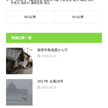
甲突川
,
稲荷川
,
豪雨災害
,
郡山
関連記事一覧
能登半島地震から①
2024.01.20
2017年 台風18号
2023.09.16