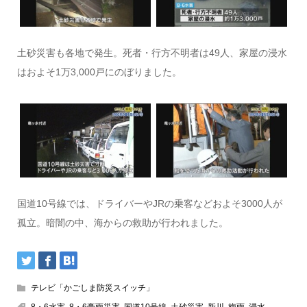
土砂災害も各地で発生。死者・行方不明者は49人、家屋の浸水
はおよそ1万3,000戸にのぼりました。
国道10号線では、ドライバーやJRの乗客などおよそ3000人が
孤立。暗闇の中、海からの救助が行われました。
テレビ「かごしま防災スイッチ」
8・6水害
,
8・6豪雨災害
,
国道10号線
,
土砂災害
,
新川
,
梅雨
,
浸水
,