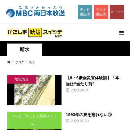
テレビ
ラジオ
メニュー
番組表
番組表
断水
ブログ
断水
【8・6豪雨災害体験談】「本
地域防災
当は“当たり前”...
2023.08.04
1993年の夏を忘れない④
テレビ「かごしま防災スイッ
2023.07.29
チ」