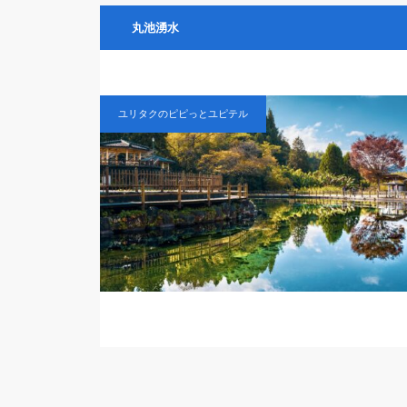
丸池湧水
ユリタクのピピっとユピテル